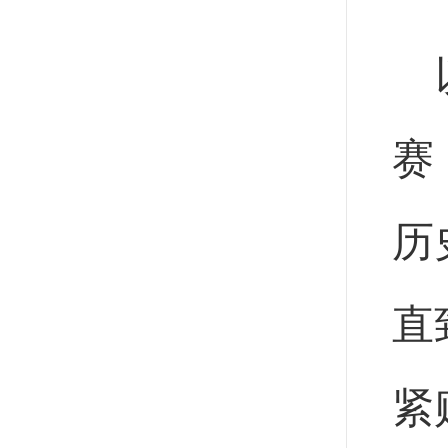
赛
历
直
紧