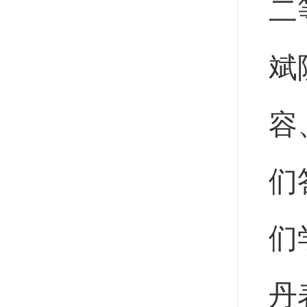
二
斌
容
们
们
丹