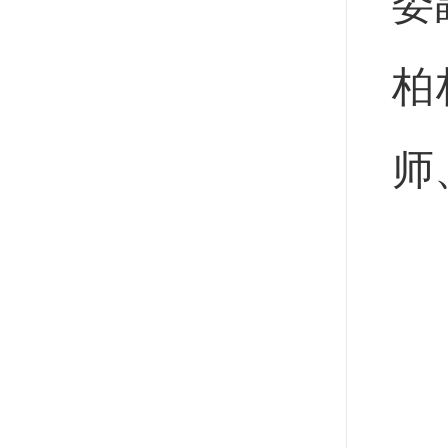
委
柏
师