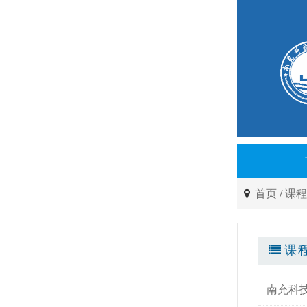
首页
/
课
课
南充科