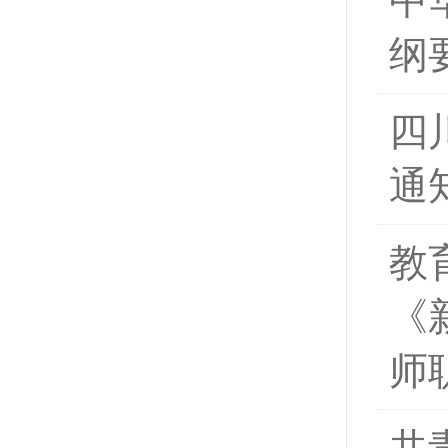
中
纲
四
通
教
《
师
共