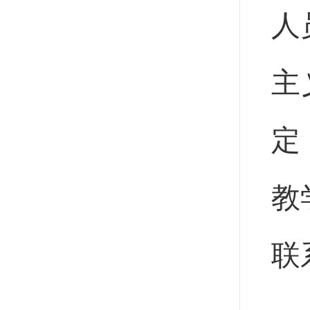
人
主
定
教
联