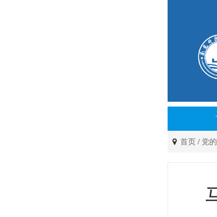
首页
/
党