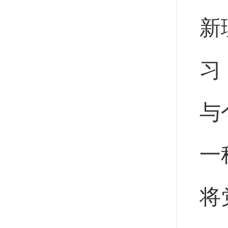
新
习
与
一
将