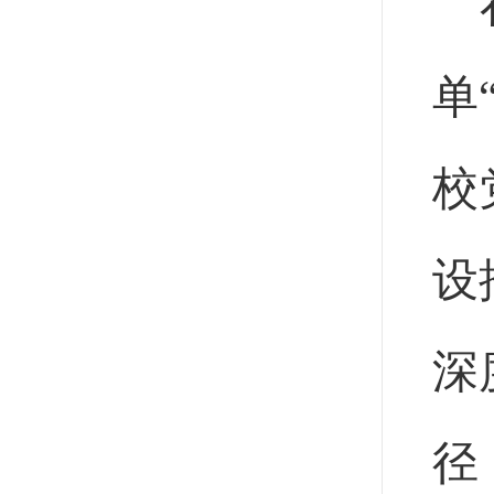
单
校
设
深
径