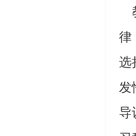
律
选
发
导