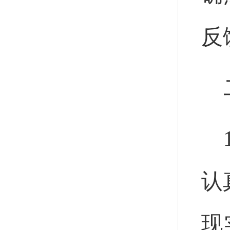
反
认
现