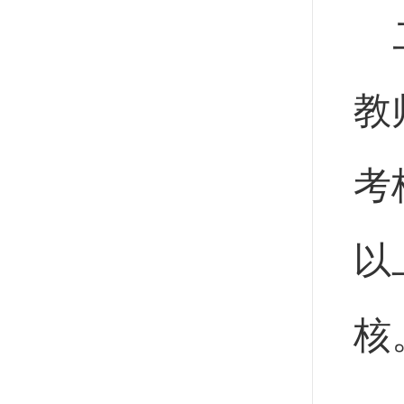
教
考
以
核