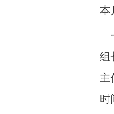
本
组
主
时