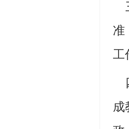
准
工
成