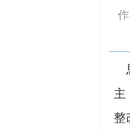
作
主
整